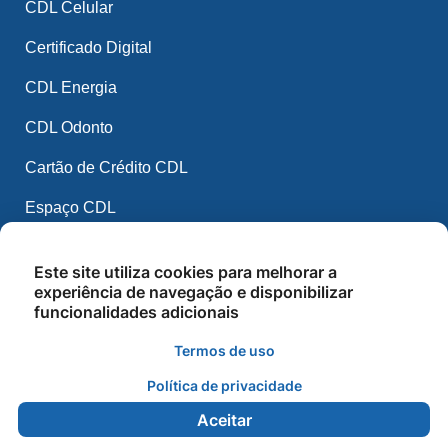
CDL Celular
Certificado Digital
CDL Energia
CDL Odonto
Cartão de Crédito CDL
Espaço CDL
CDL Mídia
Este site utiliza cookies para melhorar a
CDL IA
experiência de navegação e disponibilizar
funcionalidades adicionais
Balcão de Empregos
Termos de uso
Cursos e Palestras
Política de privacidade
Aceitar
2026 - CDL Ipiranga do Norte - Todos os direitos