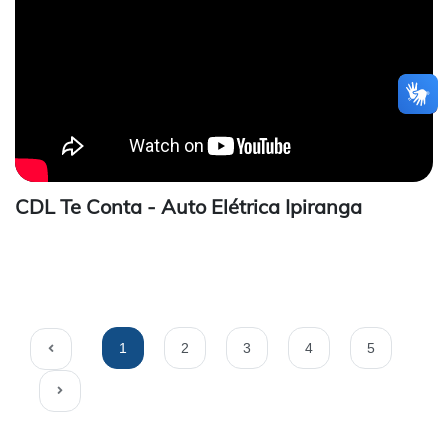
CDL Te Conta - Auto Elétrica Ipiranga
1
2
3
4
5