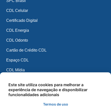
SPC Brasil
CDL Celular
Certificado Digital
CDL Energia
CDL Odonto
Cartão de Crédito CDL
Espaço CDL
CDL Mídia
CDL IA
Este site utiliza cookies para melhorar a
experiência de navegação e disponibilizar
Balcão de Empregos
funcionalidades adicionais
Cursos e Palestras
Termos de uso