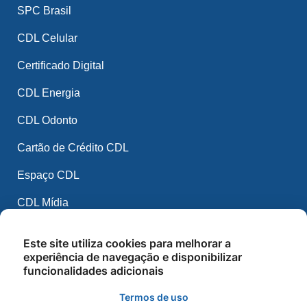
SPC Brasil
CDL Celular
Certificado Digital
CDL Energia
CDL Odonto
Cartão de Crédito CDL
Espaço CDL
CDL Mídia
CDL IA
Este site utiliza cookies para melhorar a
experiência de navegação e disponibilizar
Balcão de Empregos
funcionalidades adicionais
Cursos e Palestras
Termos de uso