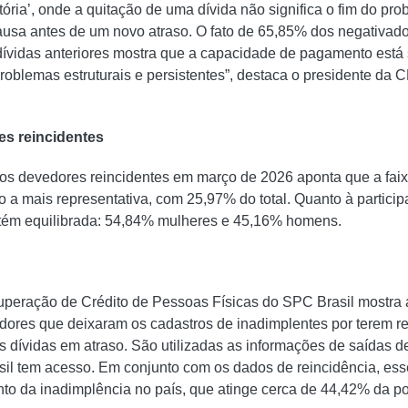
atória’, onde a quitação de uma dívida não significa o fim do pro
sa antes de um novo atraso. O fato de 65,85% dos negativado
dívidas anteriores mostra que a capacidade de pagamento est
oblemas estruturais e persistentes”, destaca o presidente da
es reincidentes
 dos devedores reincidentes em março de 2026 aponta que a faix
 a mais representativa, com 25,97% do total. Quanto à particip
ntém equilibrada: 54,84% mulheres e 45,16% homens.
uperação de Crédito de Pessoas Físicas do SPC Brasil mostra 
ores que deixaram os cadastros de inadimplentes por terem re
 dívidas em atraso. São utilizadas as informações de saídas 
sil tem acesso. Em conjunto com os dados de reincidência, es
to da inadimplência no país, que atinge cerca de 44,42% da po