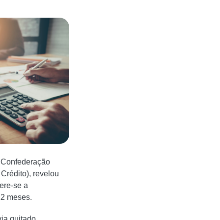
 Confederação
Crédito), revelou
ere-se a
12 meses.
via quitado