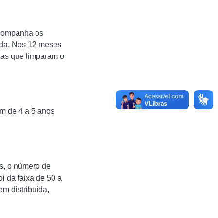
acompanha os
eda. Nos 12 meses
as que limparam o
m de 4 a 5 anos
as, o número de
i da faixa de 50 a
m distribuída,