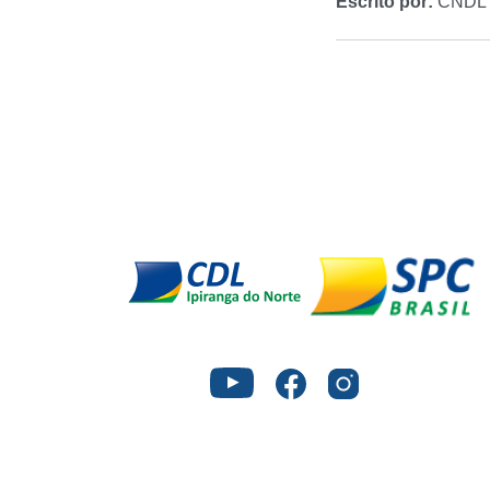
Escrito por:
CNDL B