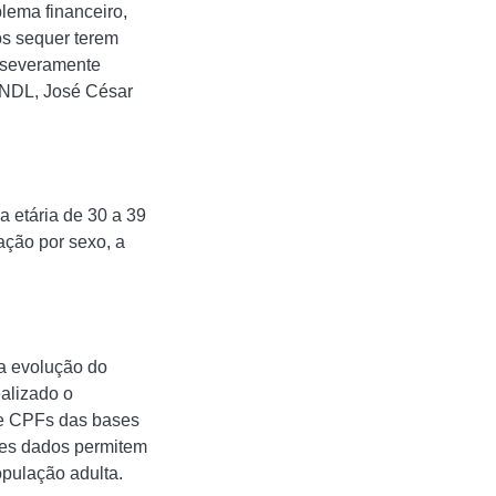
blema financeiro,
s sequer terem
á severamente
 CNDL, José César
a etária de 30 a 39
ação por sexo, a
a evolução do
alizado o
de CPFs das bases
ses dados permitem
pulação adulta.