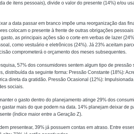
da de itens pessoais), divide o valor do presente (14%) e/ou usa
ixar a data passar em branco impõe uma reorganização das fin
s colocam o presente à frente de outras obrigações pessoais 
e gasto, as principais ações são o corte em verbas de lazer (24
soal, como vestuário e eletrônicos (24%). Já 23% aceitam par
ecisão comprometerá o orçamento dos meses subsequentes.
squisa, 57% dos consumidores sentem algum tipo de pressão s
, distribuída da seguinte forma: Pressão Constante (18%): Acr
rica direta da gratidão. Pressão Ocasional (12%): Impulsionada 
es sociais.
manter o gasto dentro do planejamento atinge 29% dos consum
e gastar mais do que podem na data. 14% planejam deixar de 
esente (índice maior entre a Geração Z).
ndem presentear, 39% já possuem contas em atraso. Entre esses