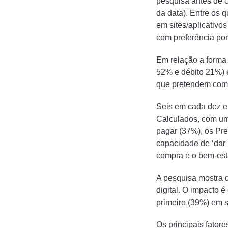
pesquisa antes de 
da data). Entre os 
em sites/aplicativo
com preferência por
Em relação a forma 
52% e débito 21%) e
que pretendem comp
Seis em cada dez en
Calculados, com um
pagar (37%), os Pre
capacidade de ‘dar 
compra e o bem-est
A pesquisa mostra q
digital. O impacto é
primeiro (39%) em 
Os principais fator