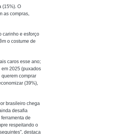
a (15%). O
m as compras,
 carinho e esforço
têm o costume de
is caros esse ano;
e em 2025 (puxados
e querem comprar
economizar (39%),
or brasileiro chega
ainda desafia
a ferramenta de
mpre respeitando o
eguintes”, destaca